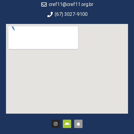
cref11@cref11.org.br
(67) 3027-9100