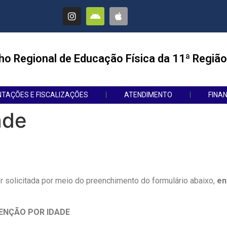
ho Regional de Educação Física da 11ª Região
NTAÇÕES E FISCALIZAÇÕES
ATENDIMENTO
FINA
ade
 solicitada por meio do preenchimento do formulário abaixo,
en
SENÇÃO POR IDADE