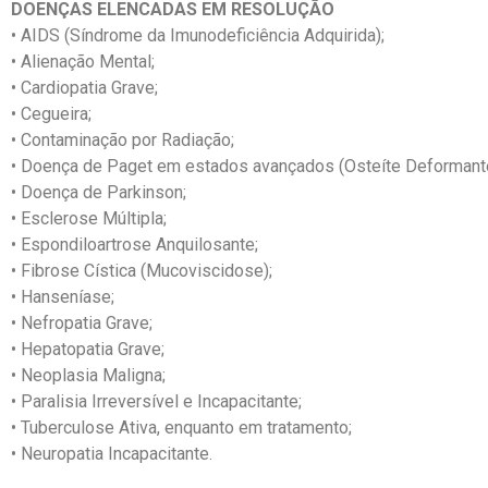
DOENÇAS ELENCADAS EM RESOLUÇÃO
• AIDS (Síndrome da Imunodeficiência Adquirida);
• Alienação Mental;
• Cardiopatia Grave;
• Cegueira;
• Contaminação por Radiação;
• Doença de Paget em estados avançados (Osteíte Deformante
• Doença de Parkinson;
• Esclerose Múltipla;
• Espondiloartrose Anquilosante;
• Fibrose Cística (Mucoviscidose);
• Hanseníase;
• Nefropatia Grave;
• Hepatopatia Grave;
• Neoplasia Maligna;
• Paralisia Irreversível e Incapacitante;
• Tuberculose Ativa, enquanto em tratamento;
• Neuropatia Incapacitante.