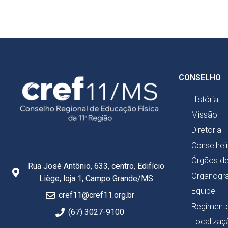
CONSELHO
História
Missão
Diretoria
Conselhei
Órgãos d
Rua José Antônio, 633, centro, Edifício
Organogr
Liège, loja 1, Campo Grande/MS
Equipe
cref11@cref11.org.br
Regimento
(67) 3027-9100
Localizaç