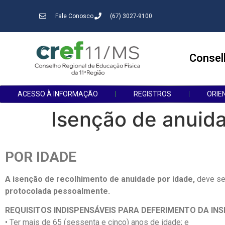
Fale Conosco
(67) 3027-9100
Consel
ACESSO À INFORMAÇÃO
REGISTROS
ORIE
Isenção de anuid
POR IDADE
A isenção de recolhimento de anuidade por idade,
deve ser
protocolada pessoalmente.
REQUISITOS INDISPENSÁVEIS PARA DEFERIMENTO DA IN
• Ter mais de 65 (sessenta e cinco) anos de idade; e