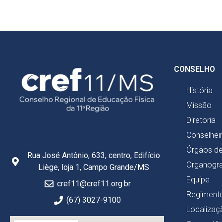
CONSELHO
História
Missão
Diretoria
Conselhei
Órgãos d
Rua José Antônio, 633, centro, Edifício
Organogr
Liège, loja 1, Campo Grande/MS
Equipe
cref11@cref11.org.br
Regimento
(67) 3027-9100
Localizaç