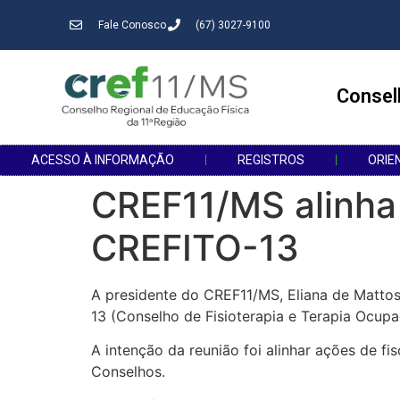
Fale Conosco
(67) 3027-9100
Consel
ACESSO À INFORMAÇÃO
REGISTROS
ORIE
CREF11/MS alinha 
CREFITO-13
A presidente do CREF11/MS, Eliana de Mattos C
13 (Conselho de Fisioterapia e Terapia Ocupa
A intenção da reunião foi alinhar ações de fi
Conselhos.