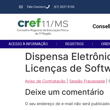
Fale Conosco
(67) 3027-9100
Consel
ACESSO À INFORMAÇÃO
REGISTROS
ORIE
Dispensa Eletrôn
Licenças de Soft
Aviso de Contratação
|
Sessão Fracassada
| 
Deixe um comentário
O seu endereço de e-mail não será publicado