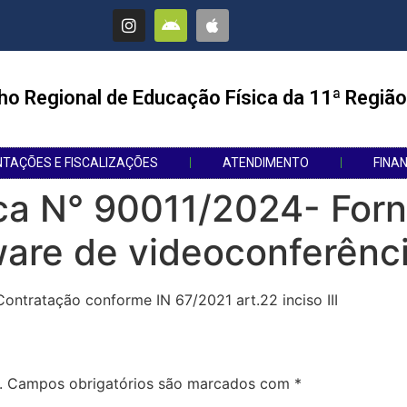
ho Regional de Educação Física da 11ª Região
NTAÇÕES E FISCALIZAÇÕES
ATENDIMENTO
FINA
ica N° 90011/2024- For
ware de videoconferênc
Contratação conforme IN 67/2021 art.22 inciso III
.
Campos obrigatórios são marcados com
*