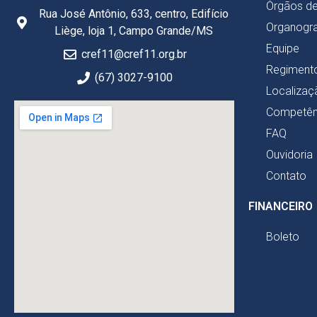
Órgãos d
Rua José Antônio, 633, centro, Edifício
Organogr
Liège, loja 1, Campo Grande/MS
Equipe
cref11@cref11.org.br
Regimento
(67) 3027-9100
Localizaç
Competên
FAQ
Ouvidoria
Contato
FINANCEIRO
Boleto