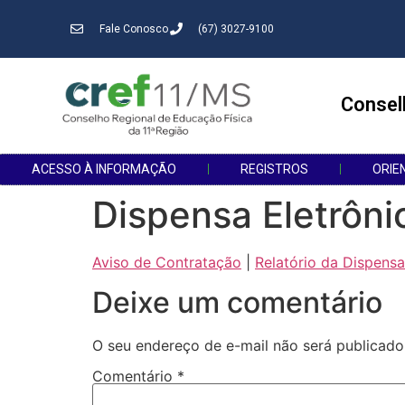
Fale Conosco
(67) 3027-9100
Consel
ACESSO À INFORMAÇÃO
REGISTROS
ORIE
Dispensa Eletrôni
Aviso de Contratação
|
Relatório da Dispensa
Deixe um comentário
O seu endereço de e-mail não será publicado
Comentário
*