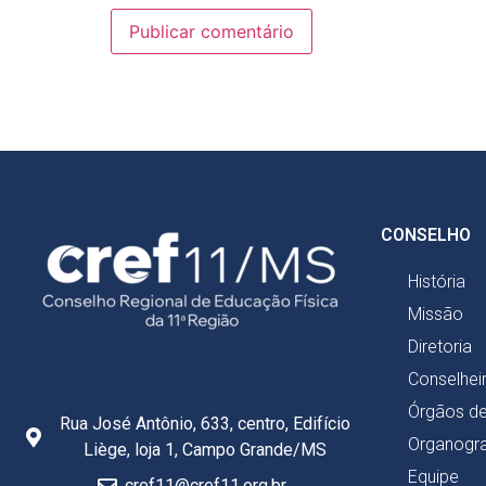
CONSELHO
História
Missão
Diretoria
Conselhei
Órgãos d
Rua José Antônio, 633, centro, Edifício
Organogr
Liège, loja 1, Campo Grande/MS
Equipe
cref11@cref11.org.br