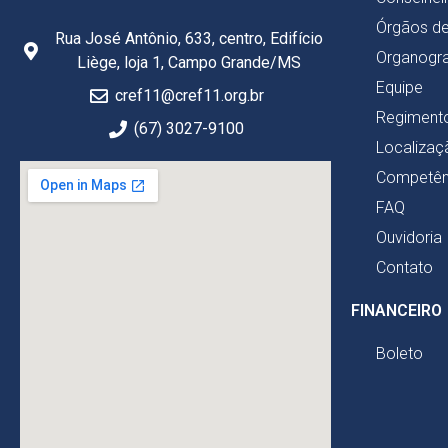
Órgãos d
Rua José Antônio, 633, centro, Edifício
Organogr
Liège, loja 1, Campo Grande/MS
Equipe
cref11@cref11.org.br
Regimento
(67) 3027-9100
Localizaç
Competên
FAQ
Ouvidoria
Contato
FINANCEIRO
Boleto