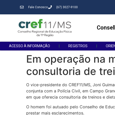
Fale Conosco
(67) 3027-9100
Consel
ACESSO À INFORMAÇÃO
REGISTROS
ORIE
Em operação na 
consultoria de tre
O vice-presidente do CREF11/MS, Joni Guimar
conjunta com a Polícia Civil, em Campo Gran
em que oferecia consultoria de treinos e diet
O homem foi autuado pelo Conselho de Educaçã
prestar mais esclarecimentos.