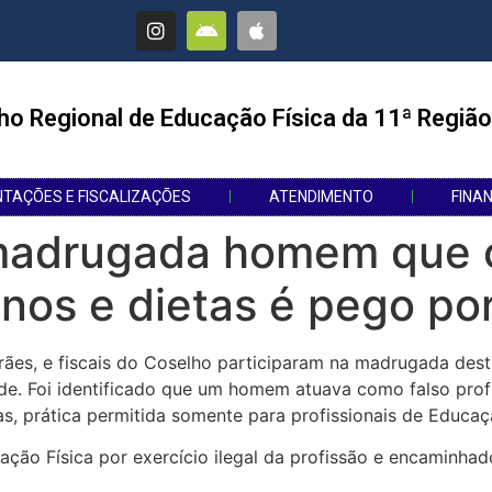
ho Regional de Educação Física da 11ª Região
NTAÇÕES E FISCALIZAÇÕES
ATENDIMENTO
FINA
madrugada homem que o
inos e dietas é pego por
ães, e fiscais do Coselho participaram na madrugada dest
de. Foi identificado que um homem atuava como falso profi
as, prática permitida somente para profissionais de Educaç
o Física por exercício ilegal da profissão e encaminhado 