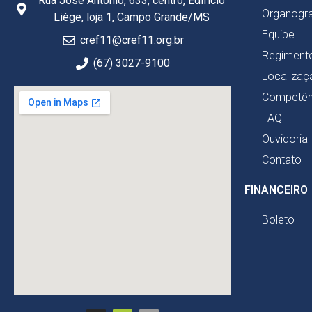
Rua José Antônio, 633, centro, Edifício
Organogr
Liège, loja 1, Campo Grande/MS
Equipe
cref11@cref11.org.br
Regimento
(67) 3027-9100
Localizaç
Competên
FAQ
Ouvidoria
Contato
FINANCEIRO
Boleto