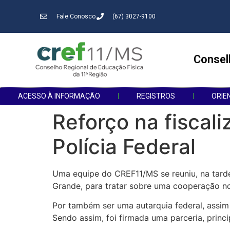
Fale Conosco
(67) 3027-9100
Consel
ACESSO À INFORMAÇÃO
REGISTROS
ORIE
Reforço na fiscal
Polícia Federal
Uma equipe do CREF11/MS se reuniu, na tarde
Grande, para tratar sobre uma cooperação no
Por também ser uma autarquia federal, assim
Sendo assim, foi firmada uma parceria, princ