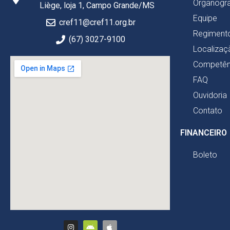
Organogr
Liège, loja 1, Campo Grande/MS
Equipe
cref11@cref11.org.br
Regimento
(67) 3027-9100
Localizaç
Competên
FAQ
Ouvidoria
Contato
FINANCEIRO
Boleto